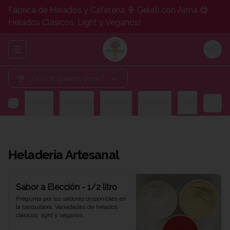
Fábrica de Helados y Cafetería 🍦 Gelati con Alma 😋
Helados Clásicos, Light y Veganos!
Abrir menu de navegación
Logi
¿Dónde quieres pedir?
gos y Bebidas
Cafetería
Clásicos
Veganos
Light
Heladería Artesanal
Sabor a Elección - 1/2 litro
Pregunta por los sabores disponibles en 
la barquillera. Variedades de helados 
clásicos, light y veganos.