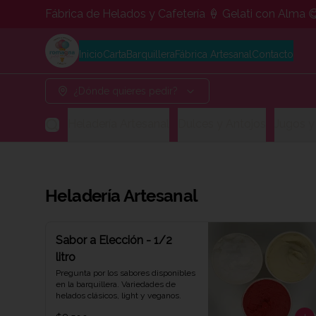
Fábrica de Helados y Cafetería 🍦 Gelati con Alma 
Inicio
Carta
Barquillera
Fábrica Artesanal
Contacto
¿Dónde quieres pedir?
Heladería Artesanal
Dulces y Antojos
Jugos y
Heladería Artesanal
Sabor a Elección - 1/2
litro
Pregunta por los sabores disponibles 
en la barquillera. Variedades de 
helados clásicos, light y veganos.