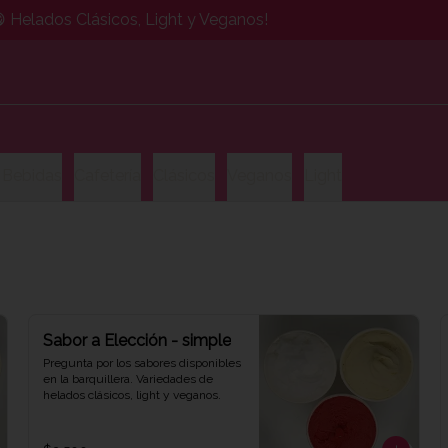
 Helados Clásicos, Light y Veganos!
 Bebidas
Cafetería
Clásicos
Veganos
Light
Sabor a Elección - simple
Pregunta por los sabores disponibles 
en la barquillera. Variedades de 
helados clásicos, light y veganos.