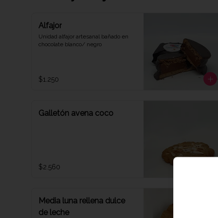
Alfajor
Unidad alfajor artesanal bañado en 
chocolate blanco/ negro
$1.250
Galletón avena coco
$2.560
Media luna rellena dulce
de leche