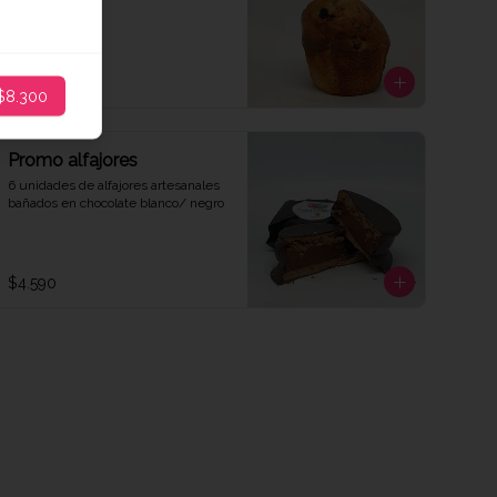
arándanos
$2.200
$8.300
Promo alfajores
6 unidades de alfajores artesanales 
bañados en chocolate blanco/ negro
$4.590