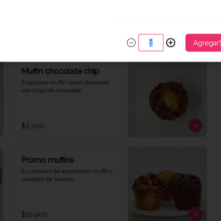
$1.900
Agregar
Muffin chocolate chip
Esponjoso muffin sabor chocolate 
con chips de chocolate
$2.200
Promo muffins
6 unidades de esponjosos muffins 
variedad de sabores
$10.900