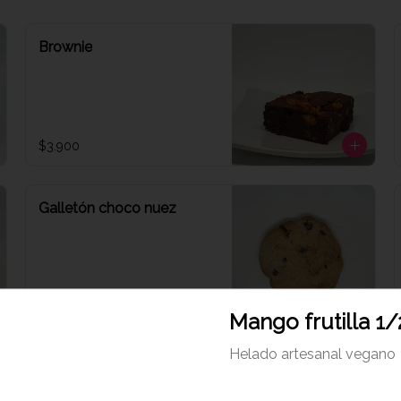
Brownie
$3.900
Galletón choco nuez
$2.560
Mango frutilla 1/2
Helado artesanal vegano
Media luna tradicional