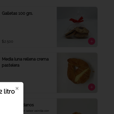
Galletas 100 grs.
$2.500
Media luna rellena crema
pastelera
$2.100
 litro
Close
Muffin arándanos
Esponjoso muffin sabor vainilla con 