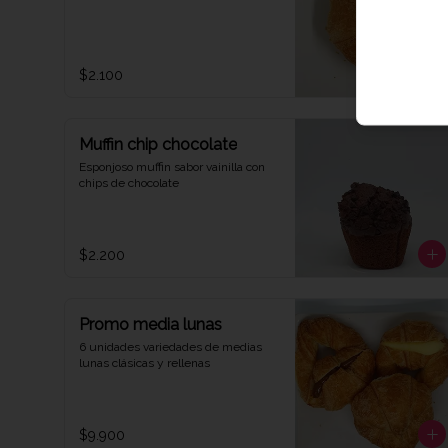
$2.100
Muffin chip chocolate
Esponjoso muffin sabor vainilla con 
chips de chocolate
$2.200
Promo media lunas
6 unidades variedades de medias 
lunas clásicas y rellenas
$9.900