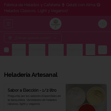
Fábrica de Helados y Cafetería 🍦 Gelati con Alma 😋
Helados Clásicos, Light y Veganos!
Abrir menu de navegación
Logi
¿Dónde quieres pedir?
gos y Bebidas
Cafetería
Clásicos
Veganos
Light
Heladería Artesanal
Sabor a Elección - 1/2 litro
Pregunta por los sabores disponibles en 
la barquillera. Variedades de helados 
clásicos, light y veganos.