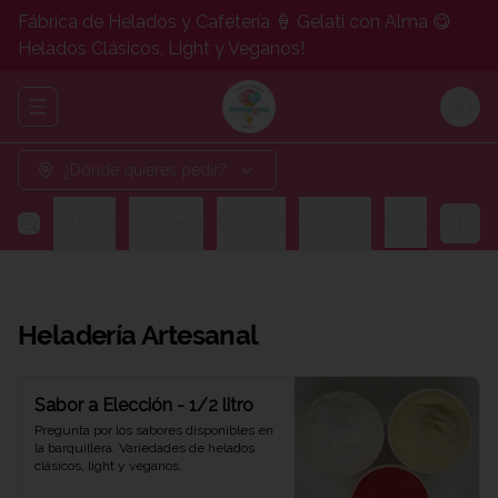
Fábrica de Helados y Cafetería 🍦 Gelati con Alma 😋
Helados Clásicos, Light y Veganos!
Abrir menu de navegación
Logi
¿Dónde quieres pedir?
gos y Bebidas
Cafetería
Clásicos
Veganos
Light
Heladería Artesanal
Sabor a Elección - 1/2 litro
Pregunta por los sabores disponibles en 
la barquillera. Variedades de helados 
clásicos, light y veganos.