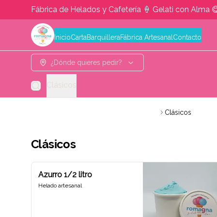
Fábrica de Helados y Cafetería 🍦 Gelati con Alma 
Inicio
Carta
Barquillera
Fábrica Artesanal
Contacto
¿Dónde quieres pedir?
Clásicos
Romagna Heladería Artesanal y Cafetería
Clásicos
Clásicos
Azurro 1/2 litro
Helado artesanal