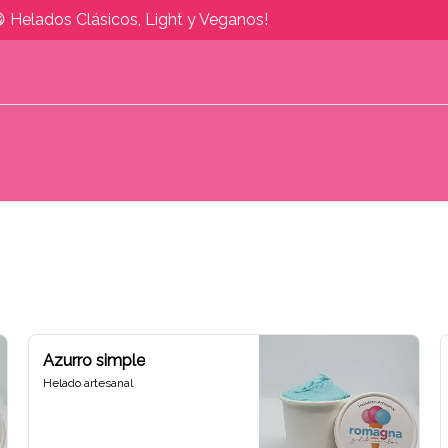
 Helados Clásicos, Light y Veganos!
Azurro simple
Helado artesanal