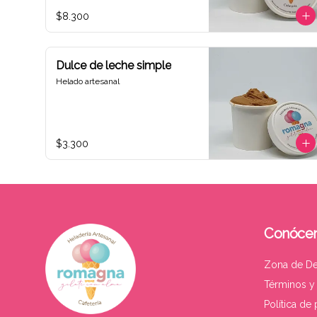
$8.300
Dulce de leche simple
Helado artesanal
$3.300
Conóce
Zona de D
Términos y
Política de