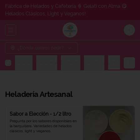
Fábrica de Helados y Cafetería 🍦 Gelati con Alma 😋
Helados Clásicos, Light y Veganos!
Abrir menu de navegación
Logi
¿Dónde quieres pedir?
gos y Bebidas
Cafetería
Clásicos
Veganos
Light
Heladería Artesanal
Sabor a Elección - 1/2 litro
Pregunta por los sabores disponibles en 
la barquillera. Variedades de helados 
clásicos, light y veganos.