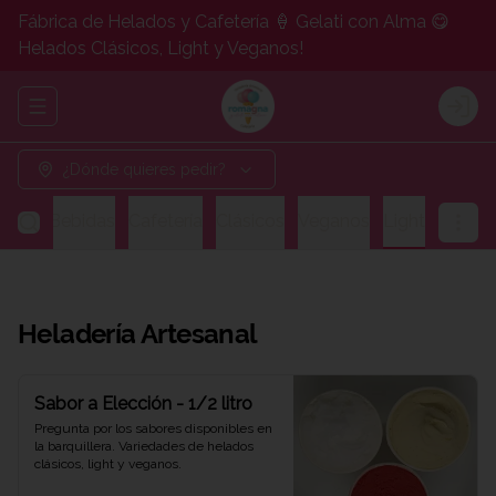
Fábrica de Helados y Cafetería 🍦 Gelati con Alma 😋
Helados Clásicos, Light y Veganos!
Abrir menu de navegación
Logi
¿Dónde quieres pedir?
gos y Bebidas
Cafetería
Clásicos
Veganos
Light
Heladería Artesanal
Sabor a Elección - 1/2 litro
Pregunta por los sabores disponibles en 
la barquillera. Variedades de helados 
clásicos, light y veganos.