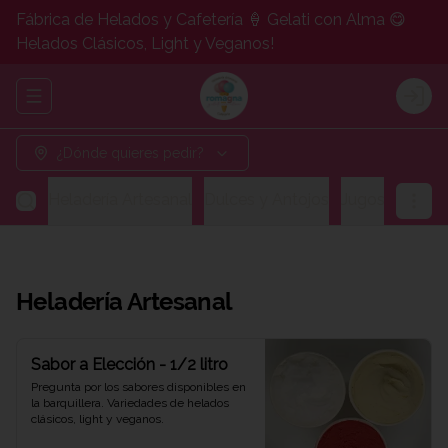
Fábrica de Helados y Cafetería 🍦 Gelati con Alma 😋
Helados Clásicos, Light y Veganos!
Abrir menu de navegación
Logi
¿Dónde quieres pedir?
Heladería Artesanal
Dulces y Antojos
Jugos y Bebid
Heladería Artesanal
Sabor a Elección - 1/2 litro
Pregunta por los sabores disponibles en 
la barquillera. Variedades de helados 
clásicos, light y veganos.