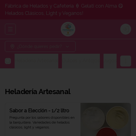
Fábrica de Helados y Cafetería 🍦 Gelati con Alma 😋
Helados Clásicos, Light y Veganos!
Abrir menu de navegación
Logi
¿Dónde quieres pedir?
Heladería Artesanal
Dulces y Antojos
Jugos y Bebid
Heladería Artesanal
Sabor a Elección - 1/2 litro
Pregunta por los sabores disponibles en 
la barquillera. Variedades de helados 
clásicos, light y veganos.