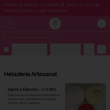
Fábrica de Helados y Cafetería 🍦 Gelati con Alma 😋
Helados Clásicos, Light y Veganos!
Abrir menu de navegación
Logi
¿Dónde quieres pedir?
Heladería Artesanal
Dulces y Antojos
Jugos y Bebid
Heladería Artesanal
Sabor a Elección - 1/2 litro
Pregunta por los sabores disponibles en 
la barquillera. Variedades de helados 
clásicos, light y veganos.