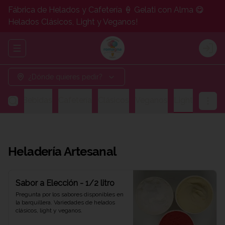
Fábrica de Helados y Cafetería 🍦 Gelati con Alma 😋
Helados Clásicos, Light y Veganos!
Abrir menu de navegación
Logi
¿Dónde quieres pedir?
gos y Bebidas
Cafetería
Clásicos
Veganos
Light
Heladería Artesanal
Sabor a Elección - 1/2 litro
Pregunta por los sabores disponibles en 
la barquillera. Variedades de helados 
clásicos, light y veganos.